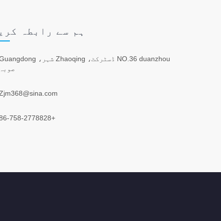
ہم سے رابطہ کری
NO.36 duanzhou ڈسٹرکٹ، Zhaoqing شہر، uangdong
صوبہ
Zjm368@sina.com
+86-758-2778828