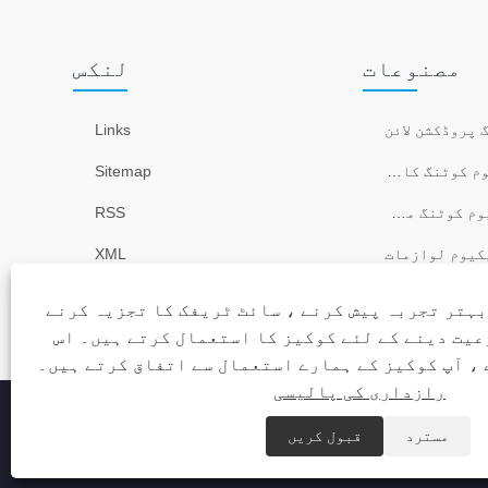
مصنوعات
لنکس
 پروڈکشن لائن
Links
ٹنگ کا سامان
Sitemap
وٹنگ مشینیں۔
RSS
کیوم لوازمات
XML
رازداری کی پالیسی
بہتر تجربہ پیش کرنے ، سائٹ ٹریفک کا تجزیہ کرنے
عیت دینے کے لئے کوکیز کا استعمال کرتے ہیں۔ اس
، آپ کوکیز کے ہمارے استعمال سے اتفاق کرتے ہیں۔
رازداری کی پالیسی
مسترد
قبول کریں