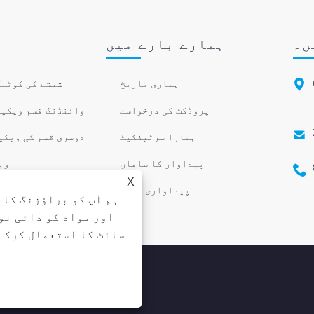
ں۔
ہمارے بارے میں

G
ہماری تاریخ
شیشے کی کوٹنگ
پروڈکٹ کی درخواست
وائنڈنگ قسم ویکیوم کو

ہمارا سرٹیفکیٹ
دوسری قسم کی ویکیوم ک
پیداوار کا سامان
وی

X
پیداواری منڈی
ہم آپ کو براؤزنگ کا 
اور مواد کو ذاتی نو
سائٹ کا استعمال کرکے 
کاپی رائٹ © 2022 Zhaoqing Kerun Vacuum Equipment CO.,LTD. جملہ حقوق محفوظ ہیں.