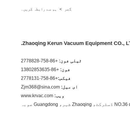
گھر
>
ہم سے رابطہ کریں۔
Zhaoqing Kerun Vacuum Equipment CO., L
ٹیلی فون:
+86-758-2778828
فون:
+86-13802853635
فیکس:
+86-758-2778131
ای میل:
Zjm368@sina.com
ویب:
www.krvac.com
Zh شہر، Guangdong صوبہ