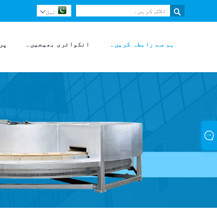

تمل

ہم سے رابطہ کریں۔
انکوائری بھیجیں۔
پر