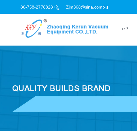

+86-758-2778828
Zjm368@sina.com

گھر