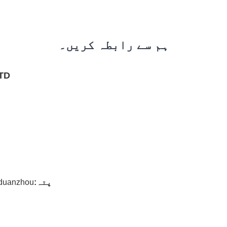
ہم سے رابطہ کریں۔
TD.
پتہ:
NO.36 duanzhou ڈسٹرکٹ، aoqing