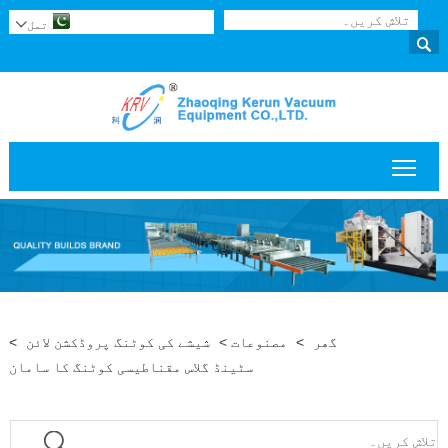
تمل


مین مینو کی مرئیت کو ٹوگل کریں۔
گھر
>
مصنوعات
>
شیشے کی کوٹنگ پروڈکشن لائن
>
سٹینڈ گلاس مقناطیسی کوٹنگ کا سامان