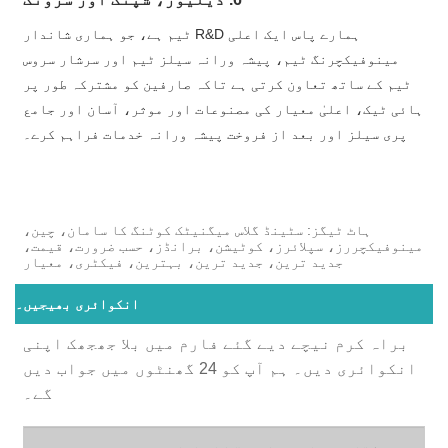
ہمارے پاس ایک اعلی R&D ٹیم ہے، جو ہماری شاندار
مینوفیکچرنگ ٹیم، پیشہ ورانہ سیلز ٹیم اور سرشار سروس
ٹیم کے ساتھ تعاون کرتی ہے تاکہ صارفین کو مشترکہ طور پر
ہائی ٹیک، اعلیٰ معیار کی مصنوعات اور موثر، آسان اور جامع
پری سیلز اور بعد از فروخت پیشہ ورانہ خدمات فراہم کرے۔
ہاٹ ٹیگز: سٹینڈ گلاس میگنیٹک کوٹنگ کا سامان، چین،
مینوفیکچررز، سپلائرز، کوٹیشن، برانڈز، حسب ضرورت، قیمت،
جدید ترین، جدید ترین، بہترین، فیکٹری، معیار
انکوائری بھیجیں۔
براہ کرم نیچے دیے گئے فارم میں بلا جھجھک اپنی
انکوائری دیں۔ ہم آپ کو 24 گھنٹوں میں جواب دیں
گے۔