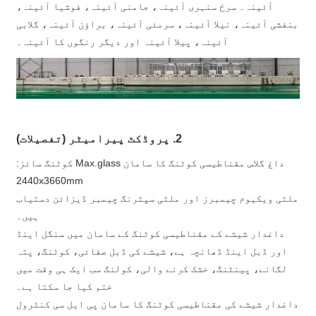
آئینہ۔ سرخ سنہری آئینہ، جامنی آئینہ، فوشیا آئینہ،
بنفشی آئینہ، نیلا آئینہ، سرمئی آئینہ، براؤن آئینہ، گلابی
آئینہ، پیلا آئینہ اور دیگر رنگوں کا آئینہ۔
2. پروڈکٹ پیرامیٹر (تفصیلات)
داغ گلاس مقناطیسی کوٹنگ کا سامان Max.glass کوٹنگ سائز:
2440x3660mm
ملٹی ویکیوم چیمبرز اور ملٹی سپٹرنگ چیمبر ڈیزائن دستیاب
ہیں۔
داغدار شیشے کے مقناطیسی کوٹنگ کے سامان میں سنگل اینڈ
اور ڈبل اینڈ ڈھانچہ ہے، شیشے کی ڈبل صفائی، کوٹنگ، پتہ
لگانے، پینٹنگ، خشک کرنے والی، کولنگ سب ایک ہی وقت میں
ختم کیا جا سکتا ہے۔
داغدار شیشے کی مقناطیسی کوٹنگ کا سامان پی ایل سی کنٹرول