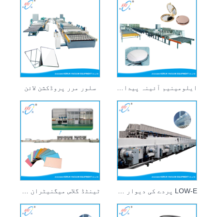
ایلومینیم آئینہ پیداوار لائن
سلور مرر پروڈکشن لائن
LOW-E پردے کی دیوار گلاس کوٹنگ کی پیداوار لائن
ٹینٹڈ گلاس میگنیٹران کوٹنگ پروڈکشن لائن