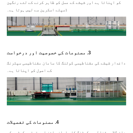
کو اپناتا ہے اور شیشے کے عمل کو ظاہر کرنے کے لئے رنگین
ڈسپلے اسکرین سے لیس ہوتا ہے۔
3. مصنوعات کی خصوصیت اور درخواست
داغدار شیشے کی مقناطیسی کوٹنگ کا سامان مقناطیسی سپٹرنگ
کے اصول کو اپناتا ہے۔
4. مصنوعات کی تفصیلات
داغ گلاس مقناطیسی کوٹنگ کا سامان سائز اور ترتیب کسٹمر کی