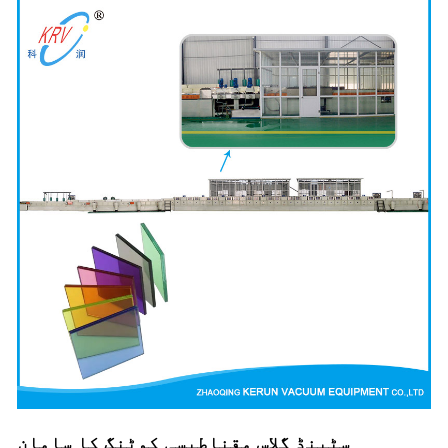
سٹینڈ گلاس مقناطیسی کوٹنگ کا سامان