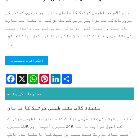
داغ گلاس مقناطیسی کوٹنگ کا سامان سائز اور ترتیب کسٹمر کی
ضروریات کے مطابق اپنی مرضی کے مطابق کیا جا سکتا ہے. ہمارے
پاس پیشہ ور سیلز ٹیم اور سرشار سروس ٹیم ہے۔ داغدار شیشے
کی مقناطیسی کوٹنگ کا سامان سنگل اینڈ اور ڈبل اینڈ ڈھانچہ
ہے۔
انکوائری بھیجیں۔
acebook
WhatsApp
X
Pinterest
LinkedIn
Share
مصنوعات کی وضاحت
سٹینڈ گلاس مقناطیسی کوٹنگ کا سامان
داغدار شیشے کی مقناطیسی کوٹنگ کا سامان مقناطیسی سپٹرنگ
کے اصول کو اپناتا ہے۔ 24K سنہری آئینہ اور 18K سنہری
آئینہ شفاف بے رنگ فلیٹ شیشے پر لیپت کیا جا سکتا ہے۔ خاکی