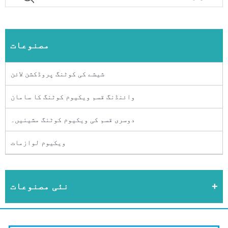
مصنوعات
شیشے کی کوٹنگ پروڈکشن لائن
وائنڈنگ قسم ویکیوم کوٹنگ کا سامان
دوسری قسم کی ویکیوم کوٹنگ مشینیں۔
ویکیوم لوازمات
نئی مصنوعات